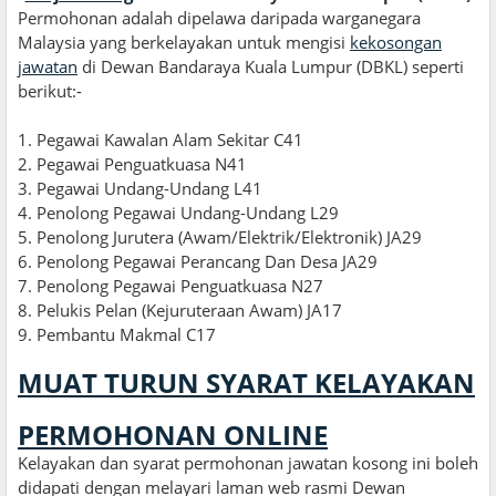
Permohonan adalah dipelawa daripada warganegara
Malaysia yang berkelayakan untuk mengisi
kekosongan
jawatan
di Dewan Bandaraya Kuala Lumpur (DBKL) seperti
berikut:
-
1. Pegawai Kawalan Alam Sekitar C41
2. Pegawai Penguatkuasa N41
3. Pegawai Undang-Undang L41
4. Penolong Pegawai Undang-Undang L29
5
.
Penolong Jurutera (Awam/Elektrik/Elektronik) JA29
6. Penolong Pegawai Perancang Dan Desa JA29
7. Penolong Pegawai Penguatkuasa N27
8. Pelukis Pelan (Kejuruteraan Awam) JA17
9. Pembantu Makmal C17
MUAT TURUN SYARAT KELAYAKAN
PERMOHONAN ONLINE
Kelayakan dan syarat permohonan jawatan kosong ini boleh
didapati dengan melayari laman web rasmi Dewan