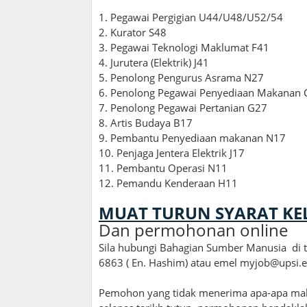
1
.
Pegawai Pergigian U44/U48/U52/54
2. Kurator S48
3. Pegawai Teknologi Maklumat F41
4. Jurutera (Elektrik) J41
5. Penolong Pengurus Asrama N27
6. Penolong Pegawai Penyediaan Makanan 
7. Penolong Pegawai Pertanian G27
8. Artis Budaya B17
9. Pembantu Penyediaan makanan N17
10. Penjaga Jentera Elektrik J17
11. Pembantu Operasi N11
12
.
Pemandu Kenderaan H11
MUAT TURUN SYARAT K
Dan permohonan online
Sila hubungi Bahagian Sumber Manusia di ta
6863 ( En. Hashim) atau emel myjob@upsi.
Pemohon yang tidak menerima apa-apa mak