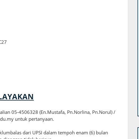
C27
ELAYAKAN
lian 05-4506328 (En.Mustafa, Pn.Norlina, Pn.Norul) /
edu.my untuk pertanyaan.
lumbalas dari UPSI dalam tempoh enam (6) bulan