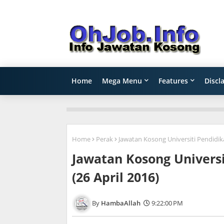
Home
Mega Menu
Features
Discl
Home
Perak
Jawatan Kosong Universiti Pendidikan
Jawatan Kosong Universit
(26 April 2016)
HambaAllah
9:22:00 PM