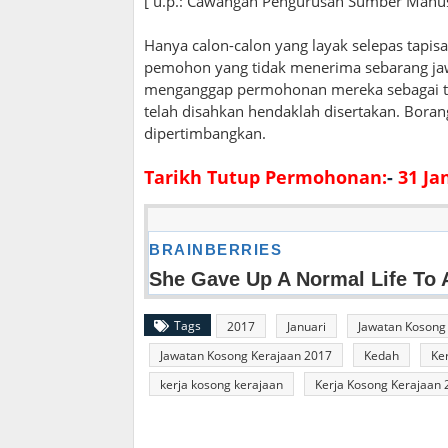
[ u.p.: Cawangan Pengurusan Sumber Manus
Hanya calon-calon yang layak selepas tapi
pemohon yang tidak menerima sebarang jawa
menganggap permohonan mereka sebagai tid
telah disahkan hendaklah disertakan. Bora
dipertimbangkan.
Tarikh Tutup Permohonan:
-
31 Ja
Tags
2017
Januari
Jawatan Kosong
Jawatan Kosong Kerajaan 2017
Kedah
Ke
kerja kosong kerajaan
Kerja Kosong Kerajaan 