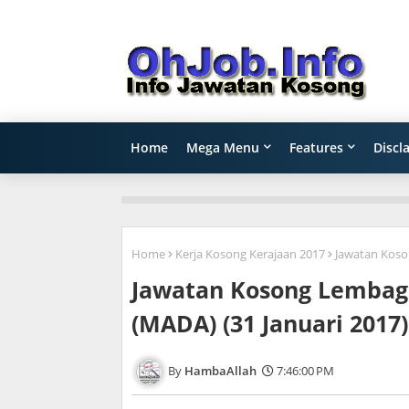
Home
Mega Menu
Features
Discl
Home
Kerja Kosong Kerajaan 2017
Jawatan Koso
Jawatan Kosong Lembag
(MADA) (31 Januari 2017)
HambaAllah
7:46:00 PM