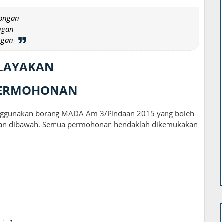
songan
ngan
ngan
ELAYAKAN
PERMOHONAN
ggunakan borang MADA Am 3/Pindaan 2015 yang boleh
tan dibawah. Semua permohonan hendaklah dikemukakan