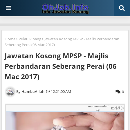
Home
Pulau Pinang
Jawatan Kosong MPSP - Majlis Perbandaran
Seberang Perai (06 Mac 2017)
Jawatan Kosong MPSP - Majlis
Perbandaran Seberang Perai (06
Mac 2017)
HambaAllah
12:21:00 AM
0