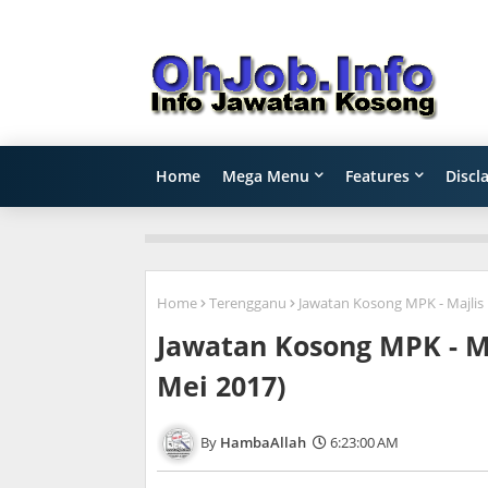
Home
Mega Menu
Features
Discl
Home
Terengganu
Jawatan Kosong MPK - Majli
Jawatan Kosong MPK - 
Mei 2017)
HambaAllah
6:23:00 AM