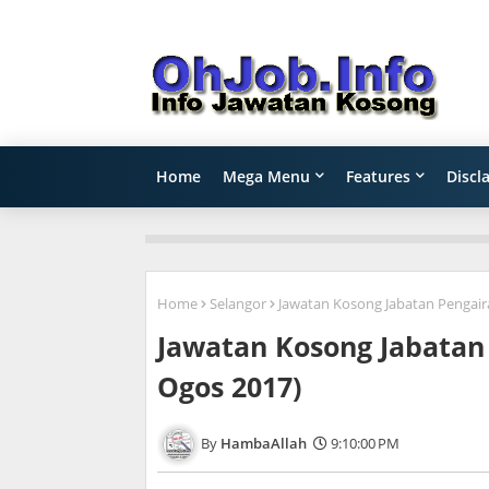
Home
Mega Menu
Features
Discl
Home
Selangor
Jawatan Kosong Jabatan Pengaira
Jawatan Kosong Jabatan P
Ogos 2017)
HambaAllah
9:10:00 PM