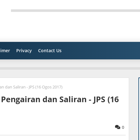
aimer
Privacy
Contact Us
n dan Saliran - JPS (16 Ogos 2017)
engairan dan Saliran - JPS (16
0