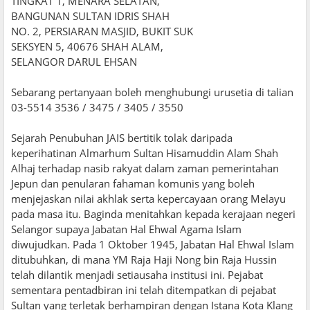
TINGKAT 1, MENARA SELATAN,
BANGUNAN SULTAN IDRIS SHAH
NO. 2, PERSIARAN MASJID, BUKIT SUK
SEKSYEN 5, 40676 SHAH ALAM,
SELANGOR DARUL EHSAN
Sebarang pertanyaan boleh menghubungi urusetia di talian
03-5514 3536 / 3475 / 3405 / 3550
Sejarah Penubuhan JAIS bertitik tolak daripada
keperihatinan Almarhum Sultan Hisamuddin Alam Shah
Alhaj terhadap nasib rakyat dalam zaman pemerintahan
Jepun dan penularan fahaman komunis yang boleh
menjejaskan nilai akhlak serta kepercayaan orang Melayu
pada masa itu. Baginda menitahkan kepada kerajaan negeri
Selangor supaya Jabatan Hal Ehwal Agama Islam
diwujudkan. Pada 1 Oktober 1945, Jabatan Hal Ehwal Islam
ditubuhkan, di mana YM Raja Haji Nong bin Raja Hussin
telah dilantik menjadi setiausaha institusi ini. Pejabat
sementara pentadbiran ini telah ditempatkan di pejabat
Sultan yang terletak berhampiran dengan Istana Kota Klang