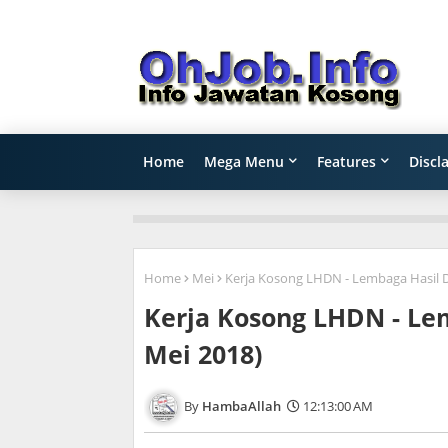
Home
Mega Menu
Features
Discl
Home
Mei
Kerja Kosong LHDN - Lembaga Hasil D
Kerja Kosong LHDN - Le
Mei 2018)
HambaAllah
12:13:00 AM