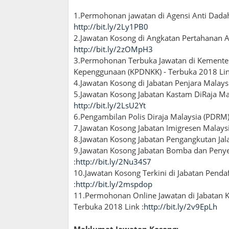
1.Permohonan jawatan di Agensi Anti Dada
http://bit.ly/2Ly1PB0
2.Jawatan Kosong di Angkatan Pertahanan A
http://bit.ly/2zOMpH3
3.Permohonan Terbuka Jawatan di Kemente
Kepenggunaan (KPDNKK) - Terbuka 2018 Lin
4.Jawatan Kosong di Jabatan Penjara Malays
5.Jawatan Kosong Jabatan Kastam DiRaja Ma
http://bit.ly/2LsU2Yt
6.Pengambilan Polis Diraja Malaysia (PDRM)
7.Jawatan Kosong Jabatan Imigresen Malaysi
8.Jawatan Kosong Jabatan Pengangkutan Jalan
9.Jawatan Kosong Jabatan Bomba dan Penye
:
http://bit.ly/2Nu34S7
10.Jawatan Kosong Terkini di Jabatan Penda
:
http://bit.ly/2mspdop
11.Permohonan Online Jawatan di Jabatan K
Terbuka 2018 Link :
http://bit.ly/2v9EpLh