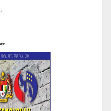
8
as
: