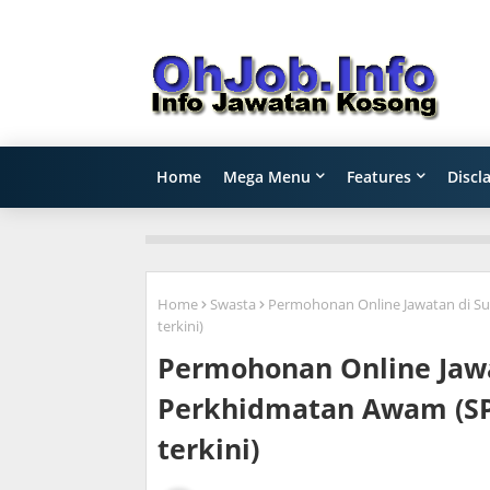
Home
Mega Menu
Features
Discl
Home
Swasta
Permohonan Online Jawatan di S
terkini)
Permohonan Online Jawa
Perkhidmatan Awam (SP
terkini)