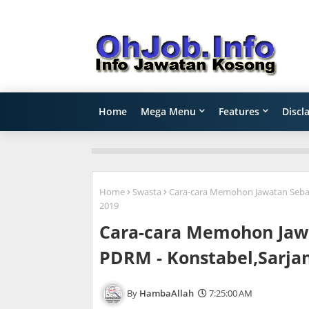
Home
Mega Menu
Features
Discl
Home
Swasta
Cara-cara Memohon Jawatan Sebaga
2019
Cara-cara Memohon Jawa
PDRM - Konstabel,Sarjan
HambaAllah
7:25:00 AM