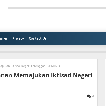
aimer
Privacy
Contact Us
jukan Iktisad Negeri Terengganu (PMINT)
anan Memajukan Iktisad Negeri
0