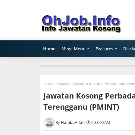
Home
Mega Menu
Features
Discl
Home
Swasta
Jawatan Kosong Perbadanan Mema
Jawatan Kosong Perbad
Terengganu (PMINT)
HambaAllah
6:33:00 AM