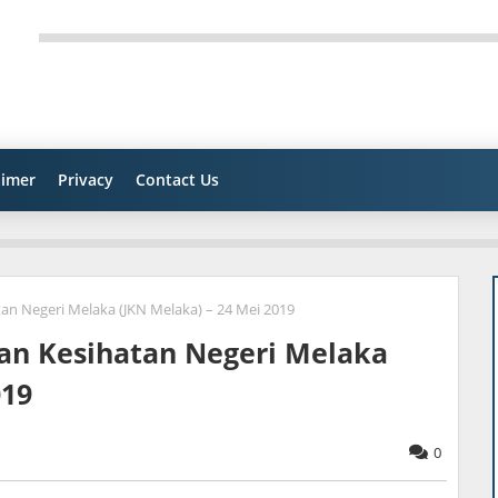
aimer
Privacy
Contact Us
tan Negeri Melaka (JKN Melaka) – 24 Mei 2019
tan Kesihatan Negeri Melaka
019
0