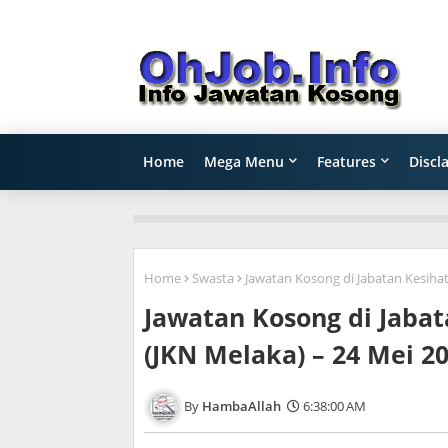
Home
Mega Menu
Features
Discl
Home
Swasta
Jawatan Kosong di Jabatan Kesiha
Jawatan Kosong di Jaba
(JKN Melaka) – 24 Mei 2
HambaAllah
6:38:00 AM