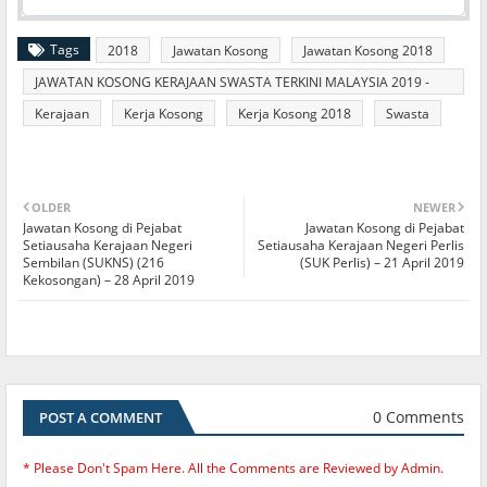
Tags
2018
Jawatan Kosong
Jawatan Kosong 2018
JAWATAN KOSONG KERAJAAN SWASTA TERKINI MALAYSIA 2019 -
2020
Kerajaan
Kerja Kosong
Kerja Kosong 2018
Swasta
OLDER
NEWER
Jawatan Kosong di Pejabat
Jawatan Kosong di Pejabat
Setiausaha Kerajaan Negeri
Setiausaha Kerajaan Negeri Perlis
Sembilan (SUKNS) (216
(SUK Perlis) – 21 April 2019
Kekosongan) – 28 April 2019
0 Comments
POST A COMMENT
* Please Don't Spam Here. All the Comments are Reviewed by Admin.