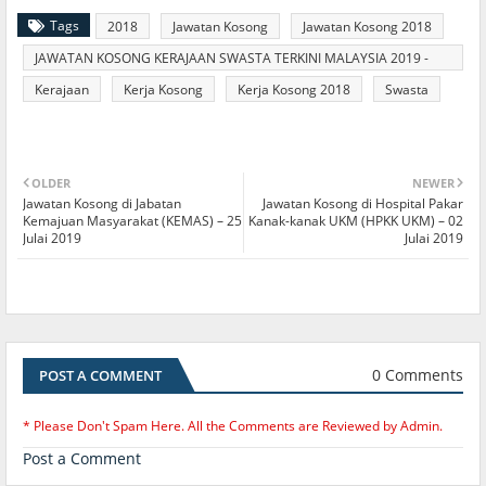
Tags
2018
Jawatan Kosong
Jawatan Kosong 2018
JAWATAN KOSONG KERAJAAN SWASTA TERKINI MALAYSIA 2019 -
2020
Kerajaan
Kerja Kosong
Kerja Kosong 2018
Swasta
OLDER
NEWER
Jawatan Kosong di Jabatan
Jawatan Kosong di Hospital Pakar
Kemajuan Masyarakat (KEMAS) – 25
Kanak-kanak UKM (HPKK UKM) – 02
Julai 2019
Julai 2019
0 Comments
POST A COMMENT
* Please Don't Spam Here. All the Comments are Reviewed by Admin.
Post a Comment