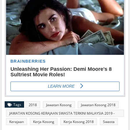
Tags
2018
Jawatan Kosong
Jawatan Kosong 2018
JAWATAN KOSONG KERAJAAN SWASTA TERKINI MALAYSIA 2019 -
2020
Kerajaan
Kerja Kosong
Kerja Kosong 2018
Swasta