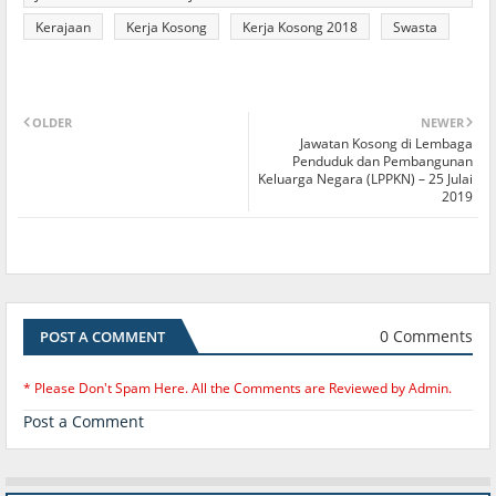
2020
Kerajaan
Kerja Kosong
Kerja Kosong 2018
Swasta
OLDER
NEWER
Jawatan Kosong di Lembaga
Penduduk dan Pembangunan
Keluarga Negara (LPPKN) – 25 Julai
2019
0 Comments
POST A COMMENT
* Please Don't Spam Here. All the Comments are Reviewed by Admin.
Post a Comment