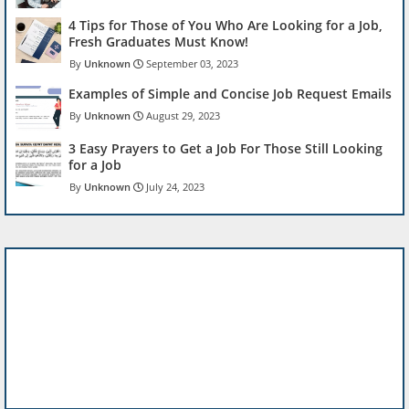
4 Tips for Those of You Who Are Looking for a Job,
Fresh Graduates Must Know!
Unknown
September 03, 2023
Examples of Simple and Concise Job Request Emails
Unknown
August 29, 2023
3 Easy Prayers to Get a Job For Those Still Looking
for a Job
Unknown
July 24, 2023