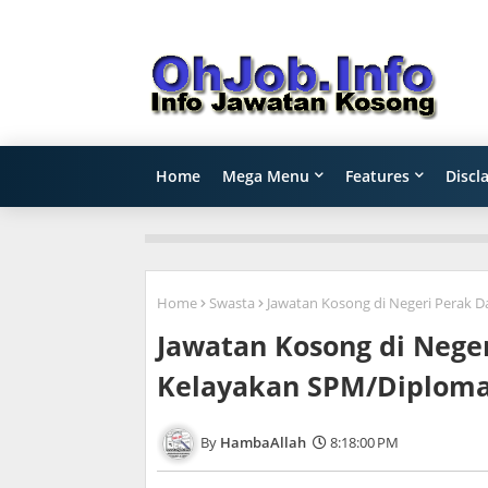
Home
Mega Menu
Features
Discl
Home
Swasta
Jawatan Kosong di Negeri Perak D
Jawatan Kosong di Neger
Kelayakan SPM/Diploma
HambaAllah
8:18:00 PM