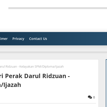
aimer
Privacy
Contact Us
arul Ridzuan - Kelayakan SPM/Diploma/Ijazah
i Perak Darul Ridzuan -
/Ijazah
0