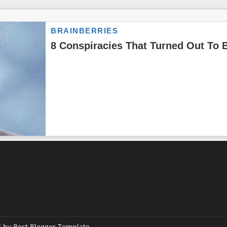
d by
Best Blogger Template