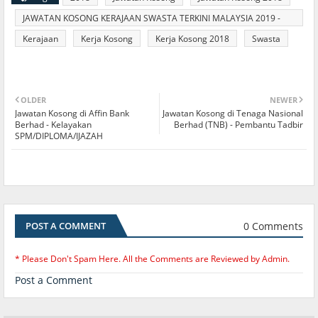
JAWATAN KOSONG KERAJAAN SWASTA TERKINI MALAYSIA 2019 -
2020
Kerajaan
Kerja Kosong
Kerja Kosong 2018
Swasta
OLDER
NEWER
Jawatan Kosong di Affin Bank
Jawatan Kosong di Tenaga Nasional
Berhad - Kelayakan
Berhad (TNB) - Pembantu Tadbir
SPM/DIPLOMA/IJAZAH
0 Comments
POST A COMMENT
* Please Don't Spam Here. All the Comments are Reviewed by Admin.
Post a Comment