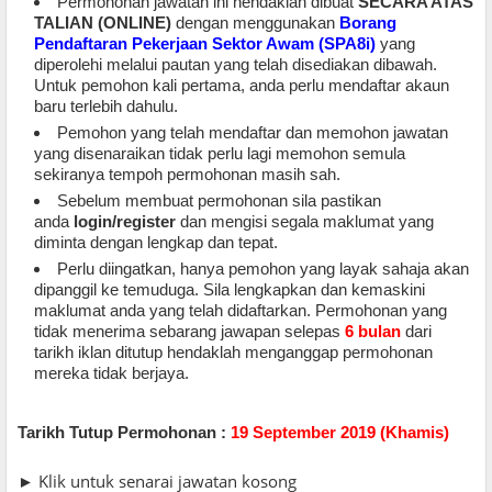
Permohonan jawatan ini hendaklah dibuat
SECARA ATAS
TALIAN (ONLINE)
dengan menggunakan
Borang
Pendaftaran Pekerjaan Sektor Awam (SPA8i)
yang
diperolehi melalui pautan yang telah disediakan dibawah.
Untuk pemohon kali pertama, anda perlu mendaftar akaun
baru terlebih dahulu.
Pemohon yang telah mendaftar dan memohon jawatan
yang disenaraikan tidak perlu lagi memohon semula
sekiranya tempoh permohonan masih sah.
Sebelum membuat permohonan sila pastikan
anda
login/register
dan mengisi segala maklumat yang
diminta dengan lengkap dan tepat.
Perlu diingatkan, hanya pemohon yang layak sahaja akan
dipanggil ke temuduga. Sila lengkapkan dan kemaskini
maklumat anda yang telah didaftarkan. Permohonan yang
tidak menerima sebarang jawapan selepas
6 bulan
dari
tarikh iklan ditutup hendaklah menganggap permohonan
mereka tidak berjaya
.
Tarikh Tutup Permohonan :
19 September 2019 (Khamis)
► Klik untuk senarai jawatan kosong