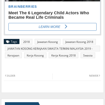
Tags
2018
Jawatan Kosong
Jawatan Kosong 2018
JAWATAN KOSONG KERAJAAN SWASTA TERKINI MALAYSIA 2019 -
2020
Kerajaan
Kerja Kosong
Kerja Kosong 2018
Swasta
OLDER
NEWER