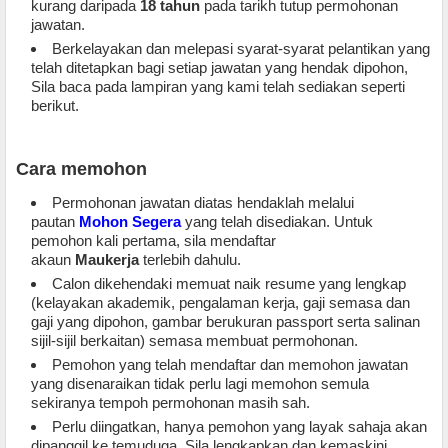
kurang daripada
18 tahun
pada tarikh tutup permohonan
jawatan.
Berkelayakan dan melepasi syarat-syarat pelantikan yang
telah ditetapkan bagi setiap jawatan yang hendak dipohon,
Sila baca pada lampiran yang kami telah sediakan seperti
berikut.
Cara memohon
Permohonan jawatan diatas hendaklah melalui
pautan
Mohon Segera
yang telah disediakan. Untuk
pemohon kali pertama, sila mendaftar
akaun
Maukerja
terlebih dahulu.
Calon dikehendaki memuat naik resume yang lengkap
(kelayakan akademik, pengalaman kerja, gaji semasa dan
gaji yang dipohon, gambar berukuran passport serta salinan
sijil-sijil berkaitan) semasa membuat permohonan.
Pemohon yang telah mendaftar dan memohon jawatan
yang disenaraikan tidak perlu lagi memohon semula
sekiranya tempoh permohonan masih sah.
Perlu diingatkan, hanya pemohon yang layak sahaja akan
dipanggil ke temuduga. Sila lengkapkan dan kemaskini