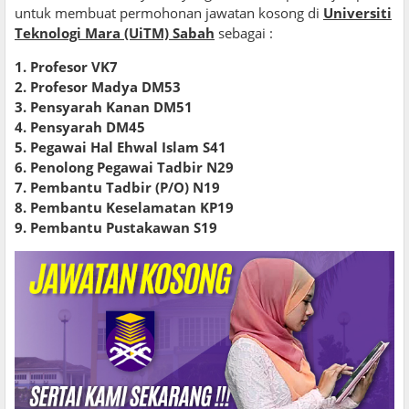
untuk membuat permohonan jawatan kosong di
Universiti
Teknologi Mara (UiTM) Sabah
sebagai :
1. Profesor VK7
2. Profesor Madya DM53
3. Pensyarah Kanan DM51
4. Pensyarah DM45
5. Pegawai Hal Ehwal Islam S41
6. Penolong Pegawai Tadbir N29
7. Pembantu Tadbir (P/O) N19
8. Pembantu Keselamatan KP19
9. Pembantu Pustakawan S19