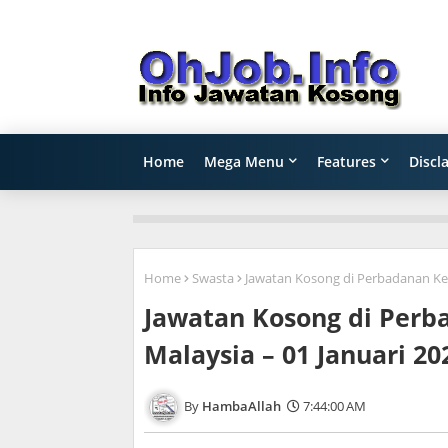
Home
Mega Menu
Features
Discl
Home
Swasta
Jawatan Kosong di Perbadanan Kem
Jawatan Kosong di Per
Malaysia – 01 Januari 20
HambaAllah
7:44:00 AM