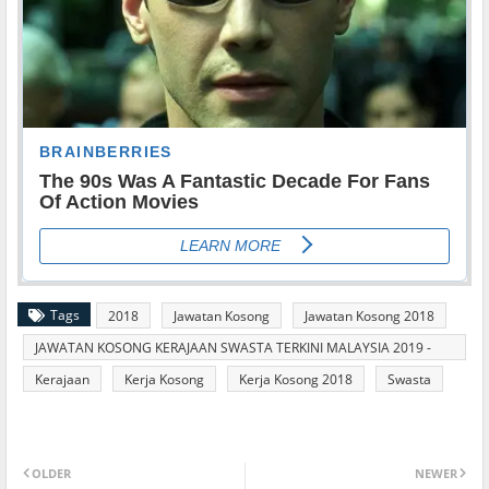
Tags
2018
Jawatan Kosong
Jawatan Kosong 2018
JAWATAN KOSONG KERAJAAN SWASTA TERKINI MALAYSIA 2019 -
2020
Kerajaan
Kerja Kosong
Kerja Kosong 2018
Swasta
OLDER
NEWER