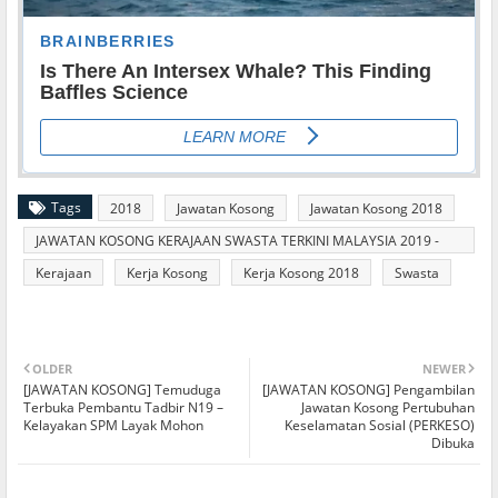
Tags
2018
Jawatan Kosong
Jawatan Kosong 2018
JAWATAN KOSONG KERAJAAN SWASTA TERKINI MALAYSIA 2019 -
2020
Kerajaan
Kerja Kosong
Kerja Kosong 2018
Swasta
OLDER
NEWER
[JAWATAN KOSONG] Temuduga
[JAWATAN KOSONG] Pengambilan
Terbuka Pembantu Tadbir N19 –
Jawatan Kosong Pertubuhan
Kelayakan SPM Layak Mohon
Keselamatan Sosial (PERKESO)
Dibuka