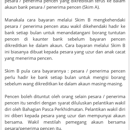
pesara / penerima pencen yang dikreditkan terus ke dalam
akaun bank pesara / penerima pencen (Skim A).
Manakala cara bayaran melalui Skim B mengkehendaki
pesara / penerima pencen atau wakil dikehendaki hadir ke
bank setiap bulan untuk menandatangani borang tuntutan
pencen di kaunter bank sebelum bayaran pencen
dikreditkan ke dalam akaun. Cara bayaran melalui Skim B
ini biasanya dibuat kepada pesara yang uzur dan anak cacat
yang menerima pencen.
Skim B pula cara bayarannya : pesara / penerima pencen
perlu hadir ke bank setiap bulan untuk mengisi borang
sebelum wang dikreditkan ke dalam akaun masing-masing.
Pencen boleh dituntut oleh orang selain pesara / penerima
pencen itu sendiri dengan syarat diluluskan pelantikan wakil
diri oleh Bahagian Pasca Perkhidmatan. Pelantikan wakil diri
ini diberi kepada pesara yang uzur dan mempunyai akaun
bersama. Wakil mestilah pemegang akaun bersama
pesara/penerima pencen itu.