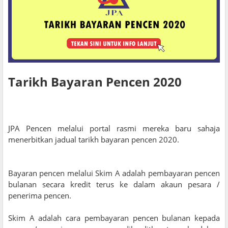
Tarikh Bayaran Pencen 2020
JPA Pencen melalui portal rasmi mereka baru sahaja
menerbitkan jadual tarikh bayaran pencen 2020.
Bayaran pencen melalui Skim A adalah pembayaran pencen
bulanan secara kredit terus ke dalam akaun pesara /
penerima pencen.
Skim A adalah cara pembayaran pencen bulanan kepada