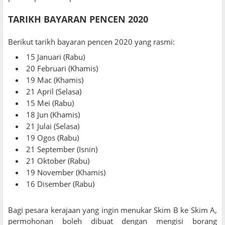
TARIKH BAYARAN PENCEN 2020
Berikut tarikh bayaran pencen 2020 yang rasmi:
15 Januari (Rabu)
20 Februari (Khamis)
19 Mac (Khamis)
21 April (Selasa)
15 Mei (Rabu)
18 Jun (Khamis)
21 Julai (Selasa)
19 Ogos (Rabu)
21 September (Isnin)
21 Oktober (Rabu)
19 November (Khamis)
16 Disember (Rabu)
Bagi pesara kerajaan yang ingin menukar Skim B ke Skim A,
permohonan boleh dibuat dengan mengisi borang