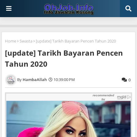
Home
Swasta
[update] Tarikh Bayaran Pencen Tahun 2020
[update] Tarikh Bayaran Pencen
Tahun 2020
HambaAllah
10:39:00 PM
0