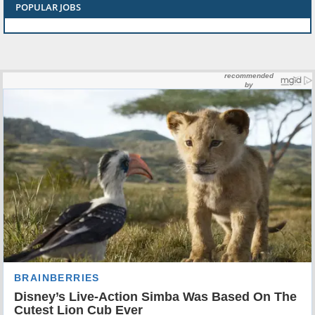
POPULAR JOBS