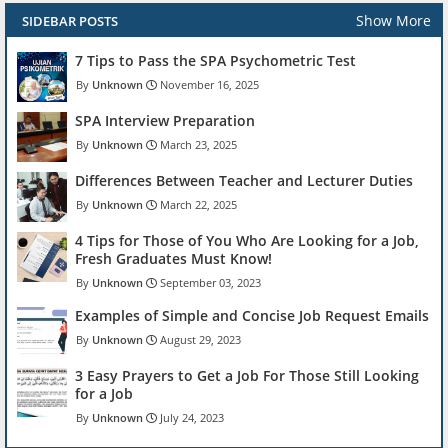
Show More
SIDEBAR POSTS
7 Tips to Pass the SPA Psychometric Test
Unknown
November 16, 2025
SPA Interview Preparation
Unknown
March 23, 2025
Differences Between Teacher and Lecturer Duties
Unknown
March 22, 2025
4 Tips for Those of You Who Are Looking for a Job,
Fresh Graduates Must Know!
Unknown
September 03, 2023
Examples of Simple and Concise Job Request Emails
Unknown
August 29, 2023
3 Easy Prayers to Get a Job For Those Still Looking
for a Job
Unknown
July 24, 2023