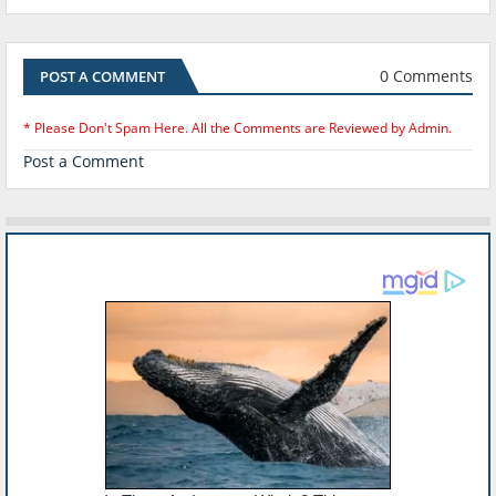
0 Comments
POST A COMMENT
* Please Don't Spam Here. All the Comments are Reviewed by Admin.
Post a Comment