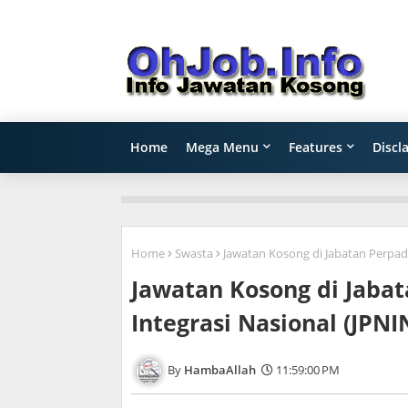
Home
Mega Menu
Features
Discl
Home
Swasta
Jawatan Kosong di Jabatan Perpadu
Jawatan Kosong di Jaba
Integrasi Nasional (JPNI
HambaAllah
11:59:00 PM