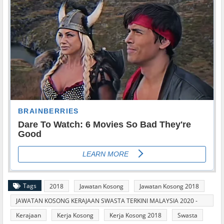
Tags
2018
Jawatan Kosong
Jawatan Kosong 2018
JAWATAN KOSONG KERAJAAN SWASTA TERKINI MALAYSIA 2020 -
2021
Kerajaan
Kerja Kosong
Kerja Kosong 2018
Swasta