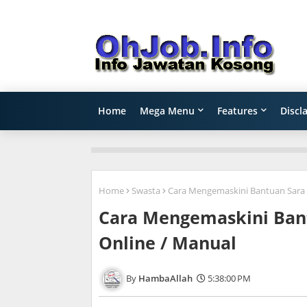
Home
Mega Menu
Features
Discl
Home
Swasta
Cara Mengemaskini Bantuan Sara 
Cara Mengemaskini Bant
Online / Manual
HambaAllah
5:38:00 PM