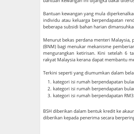
bantuan kewangan ini dijangka bakal diter
Bantuan kewangan yang mula diperkenalkan
individu atau keluarga berpendapatan re
beberapa subsidi bahan harian dimansuhkan
Menurut bekas perdana menteri Malaysia,
(BNM) bagi menukar mekanisme pemberian s
mengurangkan ketirisan. Kini setelah 6 
rakyat Malaysia kerana dapat membantu m
Terkini seperti yang diumumkan dalam belan
kategori isi rumah berpendapatan bu
kategori isi rumah berpendapatan bu
kategori isi rumah berpendapatan RM
BSH diberikan dalam bentuk kredit ke akau
diberikan kepada penerima secara berperin