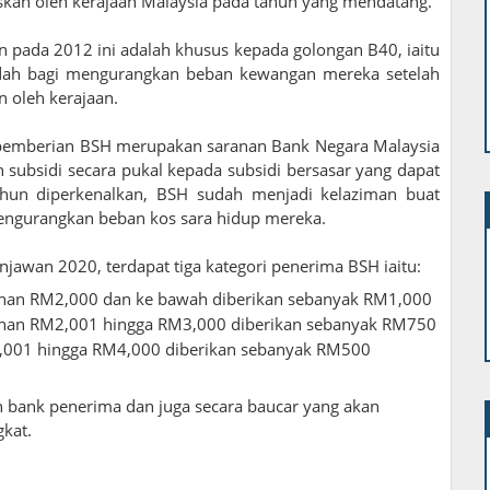
uskan oleh kerajaan Malaysia pada tahun yang mendatang.
 pada 2012 ini adalah khusus kepada golongan B40, iaitu
ndah bagi mengurangkan beban kewangan mereka setelah
 oleh kerajaan.
 pemberian BSH merupakan saranan Bank Negara Malaysia
ubsidi secara pukal kepada subsidi bersasar yang dapat
tahun diperkenalkan, BSH sudah menjadi kelaziman buat
engurangkan beban kos sara hidup mereka.
jawan 2020, terdapat tiga kategori penerima BSH iaitu:
lanan RM2,000 dan ke bawah diberikan sebanyak RM1,000
lanan RM2,001 hingga RM3,000 diberikan sebanyak RM750
3,001 hingga RM4,000 diberikan sebanyak RM500
n bank penerima dan juga secara baucar yang akan
gkat.