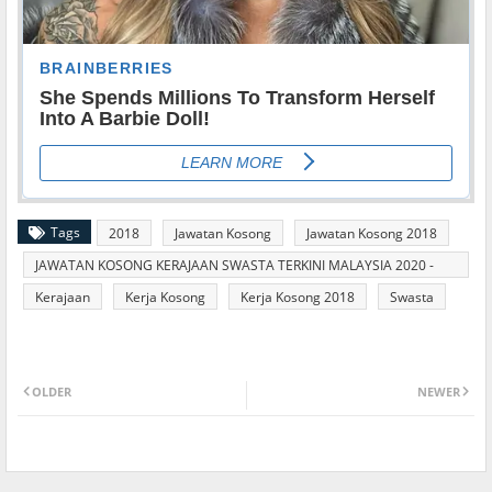
Tags
2018
Jawatan Kosong
Jawatan Kosong 2018
JAWATAN KOSONG KERAJAAN SWASTA TERKINI MALAYSIA 2020 -
2021
Kerajaan
Kerja Kosong
Kerja Kosong 2018
Swasta
OLDER
NEWER