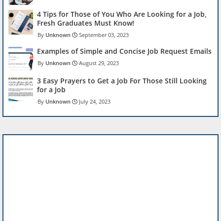
4 Tips for Those of You Who Are Looking for a Job,
Fresh Graduates Must Know!
Unknown
September 03, 2023
Examples of Simple and Concise Job Request Emails
Unknown
August 29, 2023
3 Easy Prayers to Get a Job For Those Still Looking
for a Job
Unknown
July 24, 2023