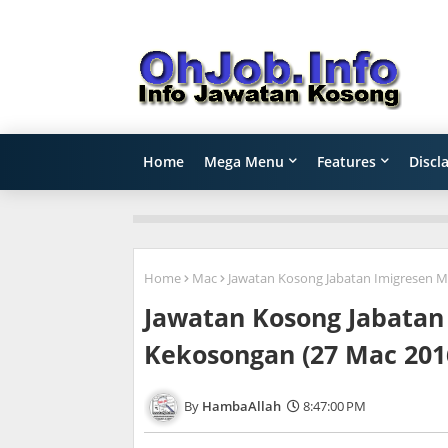
Home
Mega Menu
Features
Discl
Home
Mac
Jawatan Kosong Jabatan Imigresen M
Jawatan Kosong Jabatan 
Kekosongan (27 Mac 201
HambaAllah
8:47:00 PM