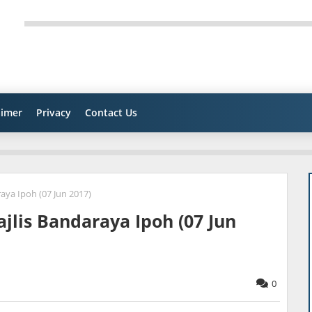
aimer
Privacy
Contact Us
aya Ipoh (07 Jun 2017)
jlis Bandaraya Ipoh (07 Jun
0