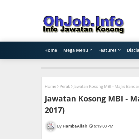
Home
Mega Menu
Features
Discl
Home
Perak
Jawatan Kosong MBI - Majlis Bandar
Jawatan Kosong MBI - Ma
2017)
HambaAllah
9:19:00 PM