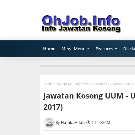
Home
Mega Menu
Features
Discl
Home
Kerja Kosong Kerajaan 2017
Jawatan Koson
Jawatan Kosong UUM - Un
2017)
HambaAllah
7:24:00 PM