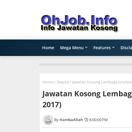
Home
Mega Menu
Features
Discl
Home
Swasta
Jawatan Kosong Lembaga Jurutera 
Jawatan Kosong Lembaga
2017)
HambaAllah
8:00:00 PM