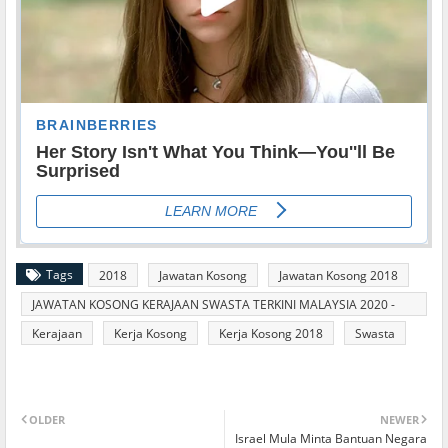
Tags
2018
Jawatan Kosong
Jawatan Kosong 2018
JAWATAN KOSONG KERAJAAN SWASTA TERKINI MALAYSIA 2020 -
2021
Kerajaan
Kerja Kosong
Kerja Kosong 2018
Swasta
OLDER
NEWER
Israel Mula Minta Bantuan Negara