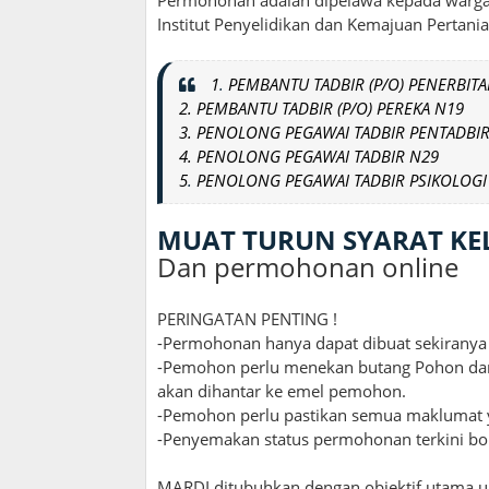
Institut Penyelidikan dan Kemajuan Pertani
1
.
PEMBANTU TADBIR (P/O) PENERBIT
2. PEMBANTU TADBIR (P/O) PEREKA N19
3. PENOLONG PEGAWAI TADBIR PENTADBI
4. PENOLONG PEGAWAI TADBIR N29
5
.
PENOLONG PEGAWAI TADBIR PSIKOLOGI
MUAT TURUN SYARAT K
Dan permohonan online
PERINGATAN PENTING !
-Permohonan hanya dapat dibuat sekiranya 
-Pemohon perlu menekan butang Pohon dan n
akan dihantar ke emel pemohon.
-Pemohon perlu pastikan semua maklumat y
-Penyemakan status permohonan terkini bo
MARDI ditubuhkan dengan objektif utama u