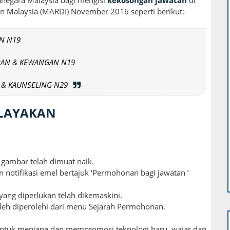
an Malaysia (MARDI) November 2016 seperti berikut:
-
AN N19
RAN & KEWANGAN N19
 & KAUNSELING N29
ELAYAKAN
gambar telah dimuat naik.
otifikasi emel bertajuk ‘Permohonan bagi jawatan ’
ang diperlukan telah dikemaskini.
leh diperolehi dari menu Sejarah Permohonan.
ntuk menjana dan mempromosi teknologi baru, wajar dan