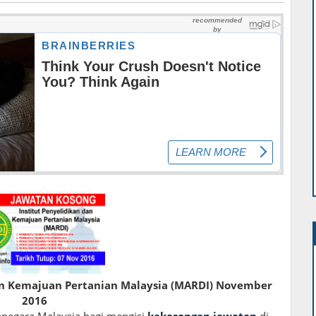
an Kemajuan Pertanian Malaysia (MARDI) November
2016
negara Malaysia bagi mengisi
kekosongan jawatan
di