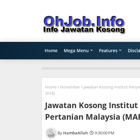
Home
Mega Menu
Features
Discl
Home
November
Jawatan Kosong Institut Peny
2016)
Jawatan Kosong Institu
Pertanian Malaysia (MA
HambaAllah
9:30:00 PM